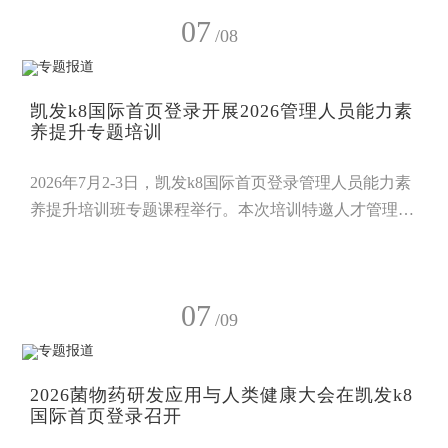
以脚步丈量文化，以好奇驱动探索，在追寻灵芝之美、
07
发现菌菇之趣、探索科学之谜中，开启一段融合传承与
/08
创新的成长旅程。开营仪式上，凯发k8国际首页登录商
学院副院长何巧俊致开班寄语。他结合凯发k8国际首页
凯发k8国际首页登录开展2026管理人员能力素
登录深耕菌物产业的初心与发展历程，深入浅出地讲解
养提升专题培训
了灵芝千年“药食同
2026年7月2-3日，凯发k8国际首页登录管理人员能力素
养提升培训班专题课程举行。本次培训特邀人才管理实
战专家胡军令老师授课，围绕团队管理者核心能力提升
展开系统教学。本次课程紧扣管理实践，设置四大核心
模块：在“目标管理”板块，胡老师讲授从战略理解到目
07
标落地的路径方法；“团队打造”环节聚焦凝聚合力与提
/09
升战力；“协作管理”着眼从单体突破到协同增效；“文
化传承”则探讨如何将墙上口号转化为文化熏陶。课程
2026菌物药研发应用与人类健康大会在凯发k8
导入部分，胡老师
国际首页登录召开