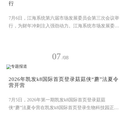
行
7月6日，江海系统第六届市场发展委员会第三次会议举
行，为财年冲刺注入强劲动力。江海系统市场发展委员
会委员、大市场相关部门负责人参会。企划部总监唐懿
从文化传播与品牌建设角度，阐述工作规划，表示将以
文化赋能+品牌升级，双线并进，强化市场竞争力。他
07
提出，将以灵芝文化IP、全媒体矩阵及乐享尊享旅行为
/08
抓手，深化文化传播与品牌建设协同赋能，全面提升企
业软实力与市场公信力。会上，他还发布了2026优秀经
2026年凯发k8国际首页登录菇菇侠“蘑”法夏令
销商表彰
营开营
7月5日，2026年第一期凯发k8国际首页登录菇菇
侠“蘑”法夏令营在凯发k8国际首页登录生物科技园正式
开营。来自北京、河北、江苏、广东、山东、四川等地
的40余名小朋友齐聚一堂，化身元气满满的“菇菇侠”，