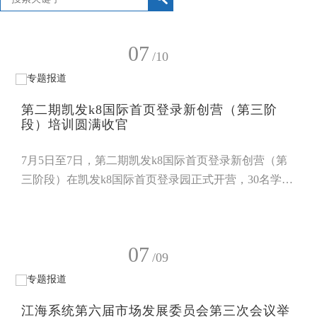
07
/10
第二期凯发k8国际首页登录新创营（第三阶
段）培训圆满收官
7月5日至7日，第二期凯发k8国际首页登录新创营（第
三阶段）在凯发k8国际首页登录园正式开营，30名学员
开展了为期三天的集中学习。本次培训注重专业性与实
践性相结合，融合前沿科研分享、名校专家指导、实地
调研研学、团队素质拓展和事业赋能课程等多维内容，
07
系统助力学员夯实专业基础、拓展行业视野、坚定事业
/09
初心。 共赴菌物学术盛会 对话行业专家7月5日，全体
学员全程参与2026菌物药研发与人类健康大会，近距离
江海系统第六届市场发展委员会第三次会议举
接触食药用菌领域的前沿学术成果，