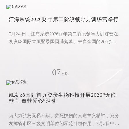
城，共同开启一场融合文化、产业、美食与研学的夏日
盛会。中国工程院院士、吉林农业大学教授李玉发来贺
江海系统2026财年第二阶段领导力训练营举行
信，祝贺大会圆满召开。
7月2-4日，江海系统2026财年第二阶段领导力训练营在
凯发k8国际首页登录园圆满落幕。来自全国的200余名
绿芝及以上级别领导人齐聚一堂，全程参与了这场系统
化、实战化的领导力专项培训。本次训练营课程体系完
备、内容务实落地，旨在全方位夯实参训人员的综合素
07
养，为下一阶段全国市场的稳步突破积蓄核心动能。 开
/03
训仪式上，凯发k8国际首页登录生物科技总经理助理、
市场部总监陈杰作开训动员致辞。他围绕“为何参训、
凯发k8国际首页登录生物科技开展2026“无偿
核心学什么、高效怎么学、学完如何
献血 奉献爱心”活动
为大力弘扬无私奉献、救死扶伤的人道主义精神，充分
发挥省市区三级文明单位的示范引领作用，7月2日中