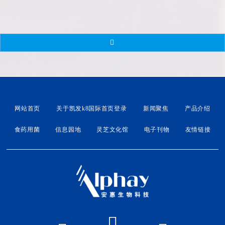
午，凯发k8国际首页登录生物科技开展2026“无偿献血
奉献爱心”活动，以实际行动传递社会温暖、践行企业
社会责任。本次活动在凯发k8国际首页登录国际会议中
心大厅有序开展，现场布置规整、流程清晰。南通市中
心血站工作人员严格规范操作，有条不紊地完成献血信
息登记、健康状况筛查、血压检测、血液初筛、采血留
存等全流程工作。凯发k8国际首页登录员工、经销商踊
跃参
网站首页
关于凯发k8国际首页登录
新闻聚焦
产品介绍
食药用菌
信息园地
灵芝文化馆
电子刊物
友情链接