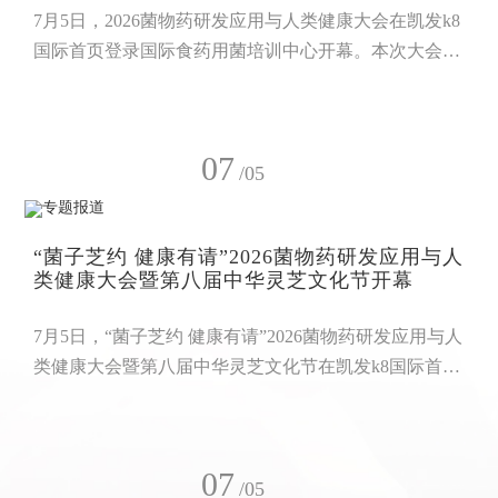
7月5日，2026菌物药研发应用与人类健康大会在凯发k8
国际首页登录国际食药用菌培训中心开幕。本次大会
以“菌物药创新、产业融合、健康未来”为主题，吸引了
来自澳门、马来西亚、俄罗斯、蒙古国等国家和地区的
400多位菌物药领域专家学者、科研人员、企业精英及
07
行业同仁齐聚江海之城，围绕菌物药前沿技术、产业转
/05
化、健康应用等方向展开深度交流，为灵芝产业的高质
量发展注入国际智慧。大会由中国中药协会菌物药专业
“菌子芝约 健康有请”2026菌物药研发应用与人
委员会、吉林农业大学主
类健康大会暨第八届中华灵芝文化节开幕
7月5日，“菌子芝约 健康有请”2026菌物药研发应用与人
类健康大会暨第八届中华灵芝文化节在凯发k8国际首页
登录生物科技园正式拉开帷幕。作为南通夏日见面计划
的文旅特色活动之一，本次活动以灵芝文化为纽带，串
联起工业旅游特色体验与国际菌物药学术交流，吸引了
07
来自全国各地的灵芝产业爱好者、从业者齐聚江海之
/05