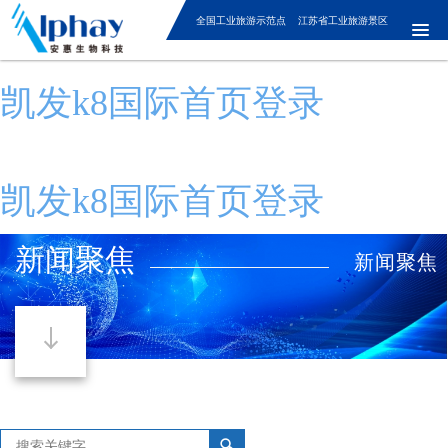
全国工业旅游示范点 江苏省工业旅游景区
凯发k8国际首页登录
凯发k8国际首页登录
新闻聚焦
新闻聚焦